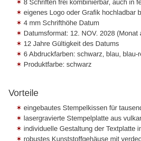
8 Schriften frei kombinierbar, auch in f
eigenes Logo oder Grafik hochladbar b
4 mm Schrifthöhe Datum
Datumsformat: 12. NOV. 2028 (Monat 
12 Jahre Gültigkeit des Datums
6 Abdruckfarben: schwarz, blau, blau-ro
Produktfarbe: schwarz
Vorteile
eingebautes Stempelkissen für tause
lasergravierte Stempelplatte aus vulk
individuelle Gestaltung der Textplatte
robustes Kunststoffgehäuse mit verd