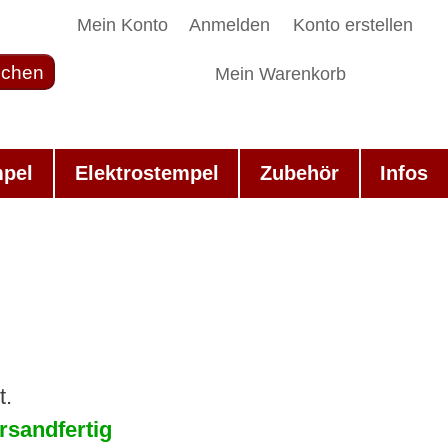
Mein Konto
Anmelden
Konto erstellen
chen
Mein Warenkorb
mpel
Elektrostempel
Zubehör
Infos
t.
rsandfertig