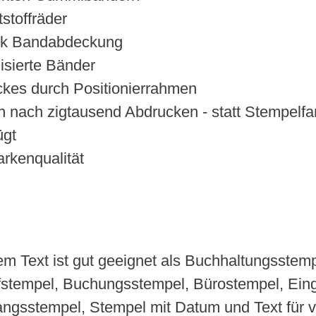
stoffräder
ank Bandabdeckung
isierte Bänder
ckes durch Positionierrahmen
 nach zigtausend Abdrucken - statt Stempelfa
ügt
rkenqualität
lem Text ist gut geeignet als Buchhaltungsstemp
üfstempel, Buchungsstempel, Bürostempel, Ei
gsstempel, Stempel mit Datum und Text für v