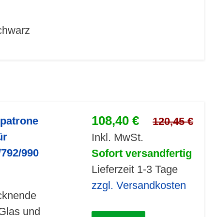
schwarz
108,40 €
npatrone
120,45 €
ür
Inkl. MwSt.
/792/990
Sofort versandfertig
Lieferzeit 1-3 Tage
zzgl. Versandkosten
ocknende
Glas und