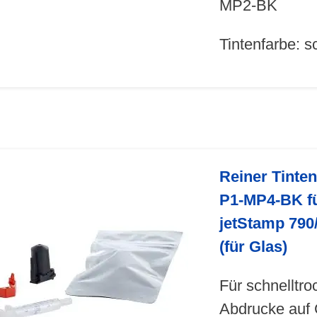
MP2-BK
Tintenfarbe: 
Reiner Tinte
P1-MP4-BK f
jetStamp 790
(für Glas)
Für schnelltr
Abdrucke auf 