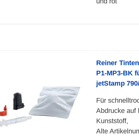
und rot
Reiner Tinte
P1-MP3-BK f
jetStamp 790
Für schnelltr
Abdrucke auf 
Kunststoff,
Alte Artikeln