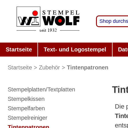
Startseite
Text- und Logostempel
Dat
Startseite
Zubehör
Tintenpatronen
Tin
Stempelplatten/Textplatten
Stempelkissen
Die
Stempelfarben
Tint
Stempelreiniger
ents
Tintenpatronen