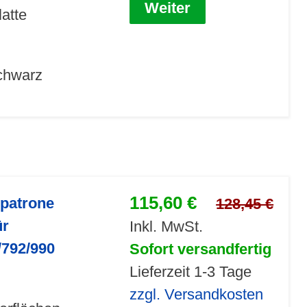
Weiter
latte
schwarz
115,60 €
npatrone
128,45 €
ür
Inkl. MwSt.
/792/990
Sofort versandfertig
Lieferzeit 1-3 Tage
zzgl. Versandkosten