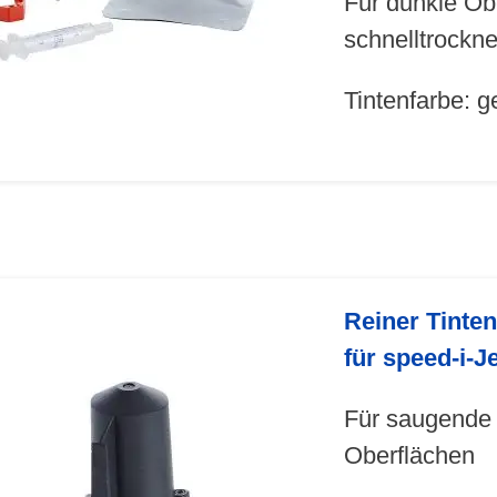
Für dunkle Ob
schnelltrockn
Tintenfarbe: g
Reiner Tinte
für speed-i-J
Für saugende
Oberflächen