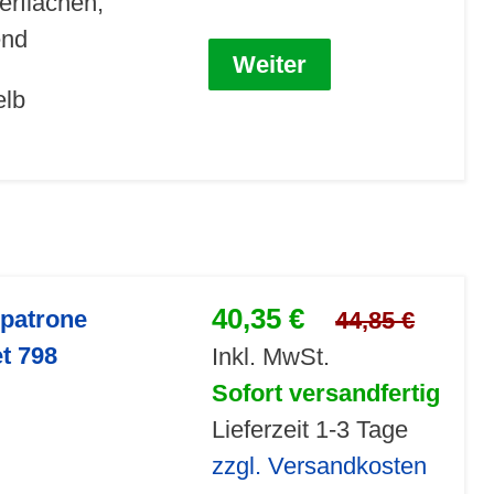
erflächen,
end
Weiter
elb
40,35 €
npatrone
44,85 €
et 798
Inkl. MwSt.
Sofort versandfertig
Lieferzeit 1-3 Tage
zzgl. Versandkosten