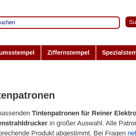
Su
umsstempel
Ziffernstempel
Spezialste
tenpatronen
 passenden
Tintenpatronen für Reiner Elek
enstrahldrucker
in großer Auswahl. Alle Patro
prechende Produkt abgestimmt. Bei Fragen
ne