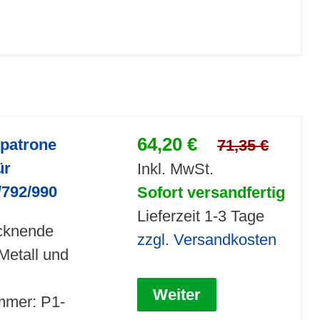
64,20 €
npatrone
71,35 €
ür
Inkl. MwSt.
/792/990
Sofort versandfertig
Lieferzeit 1-3 Tage
ocknende
zzgl. Versandkosten
Metall und
Weiter
ummer: P1-