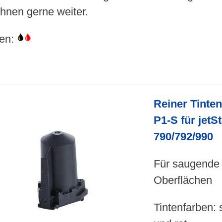
 Ihnen gerne weiter.
en:
Reiner Tinte
P1-S für jet
790/792/990
Für saugende
Oberflächen
Tintenfarben: