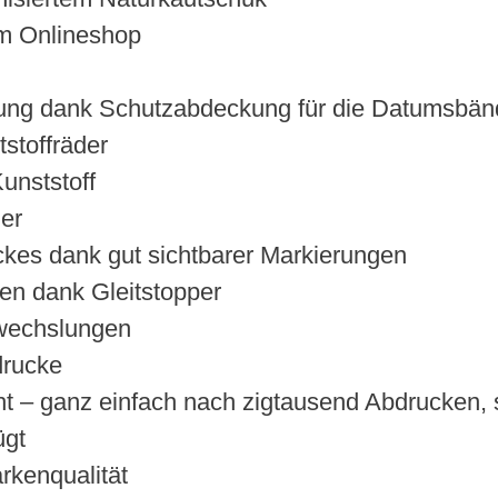
 im Onlineshop
llung dank Schutzabdeckung für die Datumsbän
stoffräder
unststoff
er
ckes dank gut sichtbarer Markierungen
en dank Gleitstopper
rwechslungen
drucke
t – ganz einfach nach zigtausend Abdrucken, 
ügt
rkenqualität