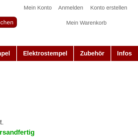
Mein Konto
Anmelden
Konto erstellen
chen
Mein Warenkorb
mpel
Elektrostempel
Zubehör
Infos
t.
rsandfertig