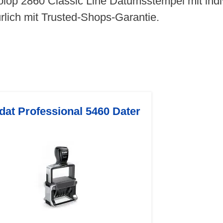
olop 2860 Classic Line Datumsstempel mit ind
ürlich mit Trusted-Shops-Garantie.
dat Professional 5460 Dater