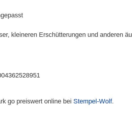
ngepasst
sser, kleineren Erschütterungen und anderen ä
9004362528951
ark go preiswert online bei
Stempel-Wolf
.