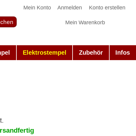
Mein Konto
Anmelden
Konto erstellen
chen
Mein Warenkorb
mpel
Elektrostempel
Zubehör
Infos
t.
rsandfertig