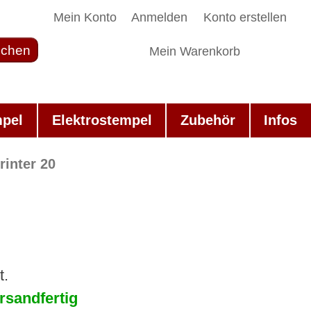
Mein Konto
Anmelden
Konto erstellen
chen
Mein Warenkorb
mpel
Elektrostempel
Zubehör
Infos
rinter 20
t.
rsandfertig