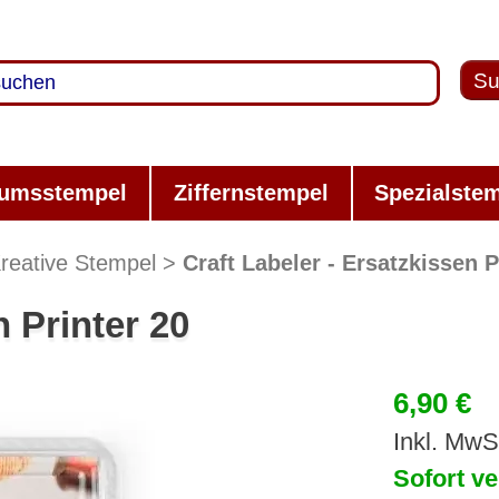
Su
umsstempel
Ziffernstempel
Spezialste
reative Stempel
Craft Labeler - Ersatzkissen P
n Printer 20
6,90 €
Inkl. MwS
Sofort ve