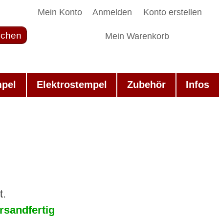
Mein Konto
Anmelden
Konto erstellen
chen
Mein Warenkorb
mpel
Elektrostempel
Zubehör
Infos
t.
rsandfertig