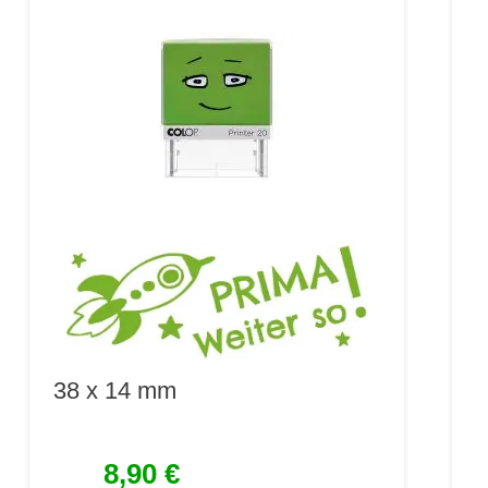
38 x 14 mm
8,90 €