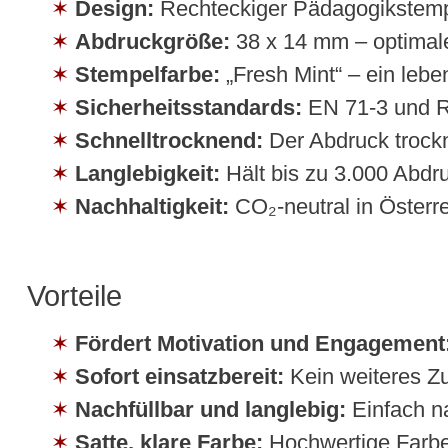
Design:
Rechteckiger Pädagogikstempe
Abdruckgröße:
38 x 14 mm – optimale
Stempelfarbe:
„Fresh Mint“ – ein lebe
Sicherheitsstandards:
EN 71-3 und R
Schnelltrocknend:
Der Abdruck trock
Langlebigkeit:
Hält bis zu 3.000 Abdr
Nachhaltigkeit:
CO₂-neutral in Österr
Vorteile
Fördert Motivation und Engagement
Sofort einsatzbereit:
Kein weiteres Z
Nachfüllbar und langlebig:
Einfach na
Satte, klare Farbe:
Hochwertige Farbe