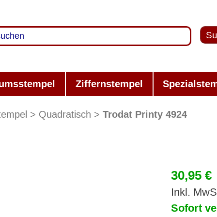
Su
umsstempel
Ziffernstempel
Spezialste
tempel
Quadratisch
Trodat Printy 4924
30,95 €
Inkl. MwS
Sofort ve