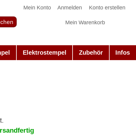
Mein Konto
Anmelden
Konto erstellen
chen
Mein Warenkorb
mpel
Elektrostempel
Zubehör
Infos
t.
rsandfertig