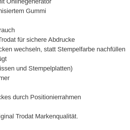
mit Onlinegenerator
anisiertem Gummi
rauch
odat für sichere Abdrucke
ken wechseln, statt Stempelfarbe nachfüllen
ügt
issen und Stempelplatten)
ümer
ckes durch Positionierrahmen
iginal Trodat Markenqualität.