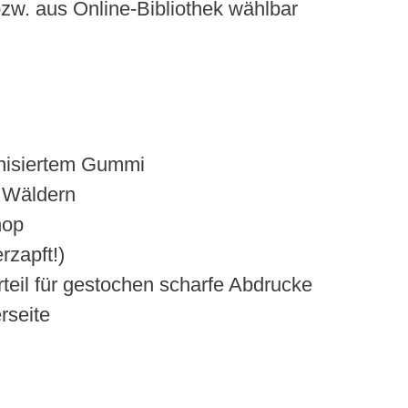
zw. aus Online-Bibliothek wählbar
anisiertem Gummi
n Wäldern
hop
rzapft!)
eil für gestochen scharfe Abdrucke
rseite