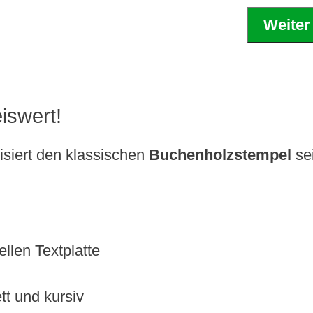
Weiter
iswert!
isiert den klassischen
Buchenholzstempel
sei
llen Textplatte
ett und kursiv