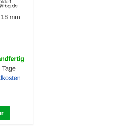
x 18 mm
andfertig
3 Tage
dkosten
er