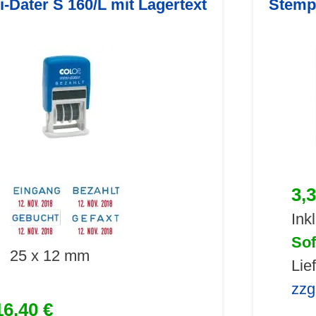
i-Dater S 160/L mit Lagertext
Stempe
3,
Ink
Sof
25 x 12 mm
Lie
zzg
16,40 €