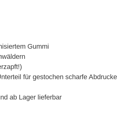
anisiertem Gummi
nwäldern
rzapft!)
terteil für gestochen scharfe Abdrucke
nd ab Lager lieferbar