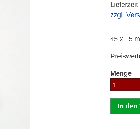
Lieferzeit
zzgl. Ver
45 x 15 
Preiswer
Menge
In den