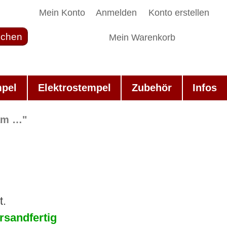
Mein Konto
Anmelden
Konto erstellen
chen
Mein Warenkorb
mpel
Elektrostempel
Zubehör
Infos
am …"
t.
rsandfertig