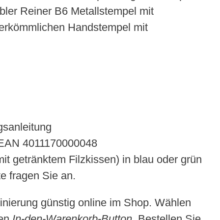
bler Reiner B6 Metallstempel mit
n herkömmlichen Handstempel mit
gsanleitung
), EAN 4011170000048
it getränktem Filzkissen) in blau oder grün
e fragen Sie an.
inierung günstig online im Shop. Wählen
den
In-den-Warenkorb-Button
. Bestellen Sie