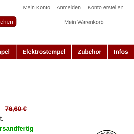
Mein Konto
Anmelden
Konto erstellen
chen
Mein Warenkorb
mpel
Elektrostempel
Zubehör
Infos
76,60 €
t.
rsandfertig