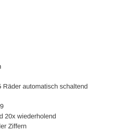
n
5 Räder automatisch schaltend
99
und 20x wiederholend
er Ziffern