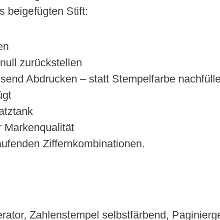
s beigefügten Stift:
en
null zurückstellen
send Abdrucken – statt Stempelfarbe nachfüll
ügt
atztank
 Markenqualität
laufenden Ziffernkombinationen.
tor, Zahlenstempel selbstfärbend, Paginierge