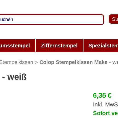
Su
umsstempel
Ziffernstempel
Spezialste
Stempelkissen
Colop Stempelkissen Make - w
- weiß
6,35 €
Inkl. MwS
Sofort ve