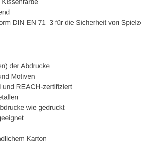
n Kissenfarbe
kend
norm DIN EN 71–3 für die Sicherheit von Spiel
en) der Abdrucke
und Motiven
i und REACH-zertifiziert
etallen
Abdrucke wie gedruckt
geeignet
ndlichem Karton