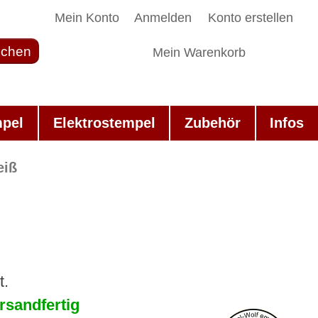
Mein Konto
Anmelden
Konto erstellen
chen
Mein Warenkorb
mpel
Elektrostempel
Zubehör
Infos
eiß
t.
rsandfertig