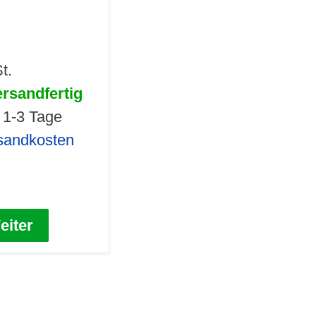
t.
ersandfertig
t 1-3 Tage
rsandkosten
eiter