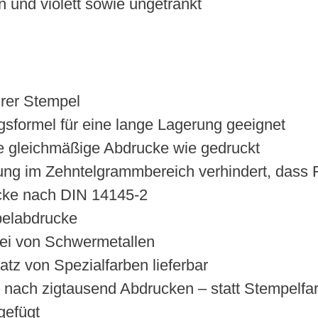
n und violett sowie ungetränkt
rer Stempel
sformel für eine lange Lagerung geeignet
e gleichmäßige Abdrucke wie gedruckt
rung im Zehntelgrammbereich verhindert, dass 
cke nach DIN 14145-2
pelabdrucke
rei von Schwermetallen
atz von Spezialfarben lieferbar
 nach zigtausend Abdrucken – statt Stempelfa
gefügt