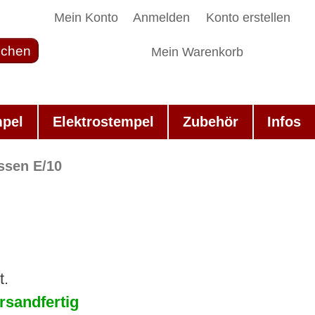
Mein Konto
Anmelden
Konto erstellen
chen
Mein Warenkorb
mpel
Elektrostempel
Zubehör
Infos
ssen E/10
t.
rsandfertig