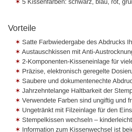
5 Kissenfarben: schwarz, blau, rot, grü
Vorteile
Satte Farbwiedergabe des Abdrucks Ih
Austauschkissen mit Anti-Austrocknung
2-Komponenten-Kisseneinlage für viel
Präzise, elektronisch geregelte Dosie
Saubere und dokumentenechte Abdru
Jahrzehntelange Haltbarkeit der Stem
Verwendete Farben sind ungiftig und f
Ungetränkt mit Filzeinlage für den Eins
Stempelkissen wechseln – kinderleicht
Information zum Kissenwechsel ist bei