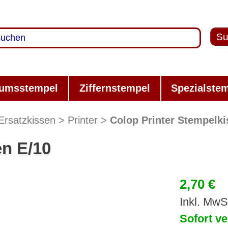
Su
umsstempel
Ziffernstempel
Spezialste
Ersatzkissen
Printer
Colop Printer Stempelki
en E/10
2,70 €
Inkl. MwS
Sofort ve