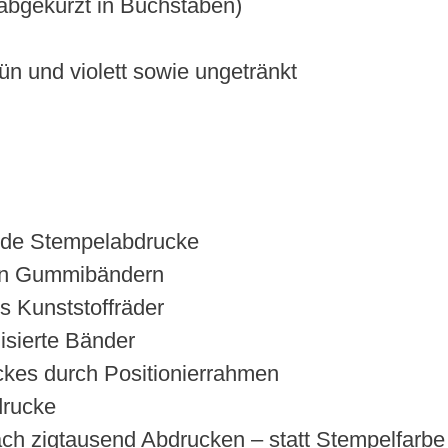
abgekürzt in Buchstaben)
rün und violett sowie ungetränkt
nde Stempelabdrucke
nen Gummibändern
s Kunststoffräder
isierte Bänder
ckes durch Positionierrahmen
drucke
h zigtausend Abdrucken – statt Stempelfarbe 