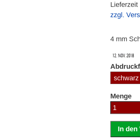
Lieferzeit
zzgl. Ver
4 mm Sch
Abdruckf
Menge
In den