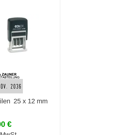
ilen
25 x 12 mm
00 €
. MwSt.