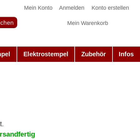
Mein Konto
Anmelden
Konto erstellen
chen
Mein Warenkorb
mpel
Elektrostempel
Zubehör
Infos
t.
rsandfertig