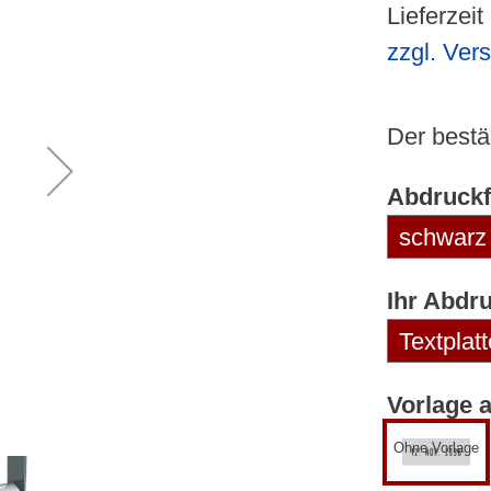
Lieferzeit
zzgl. Ver
Der best
Abdruckf
Ihr Abdr
Vorlage 
Ohne Vorlage