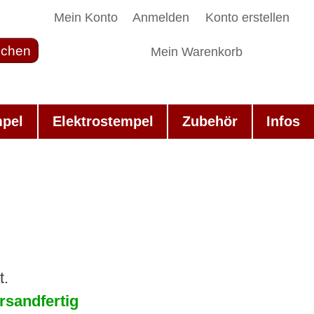
Mein Konto
Anmelden
Konto erstellen
chen
Mein Warenkorb
mpel
Elektrostempel
Zubehör
Infos
t.
rsandfertig