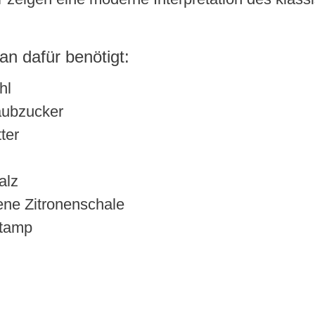
an dafür benötigt:
hl
aubzucker
ter
alz
ene Zitronenschale
tamp