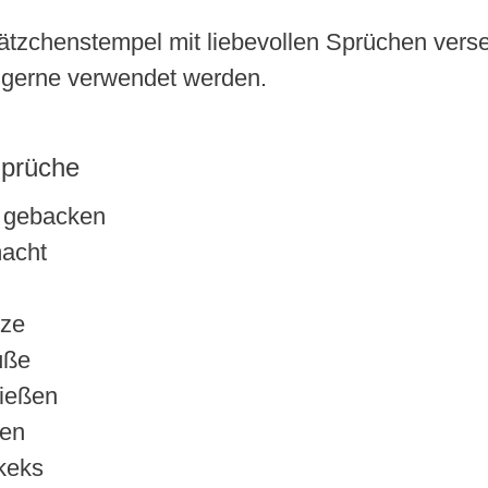
ätzchenstempel mit liebevollen Sprüchen verse
 gerne verwendet werden.
Sprüche
e gebacken
acht
ze
üße
ießen
en
keks