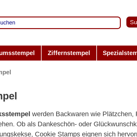
Su
umsstempel
Ziffernstempel
Spezialste
mpel
mpel
ksstempel
werden Backwaren wie Plätzchen, Ri
ehen. Ob als Dankeschön- oder Glückwunschke
gskekse, Cookie Stamps eignen sich hervorra