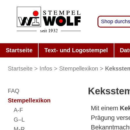
Startseite
Text- und Logostempel
Dat
Startseite
Infos
Stempellexikon
Keksste
Keksste
FAQ
Stempellexikon
Mit einem
Ke
A-F
Prägung vers
G–L
Bekanntmachun
M-R