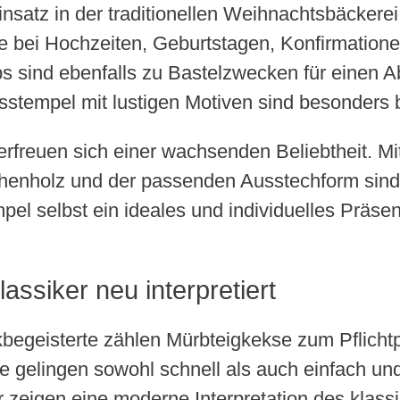
satz in der traditionellen Weihnachtsbäckerei 
e bei Hochzeiten, Geburtstagen, Konfirmatione
 sind ebenfalls zu Bastelzwecken für einen Ab
sstempel mit lustigen Motiven sind besonders b
rfreuen sich einer wachsenden Beliebtheit. Mi
nholz und der passenden Ausstechform sind n
pel selbst ein ideales und individuelles Präse
assiker neu interpretiert
kbegeisterte zählen Mürbteigkekse zum Pflicht
e gelingen sowohl schnell als auch einfach und
 zeigen eine moderne Interpretation des klass