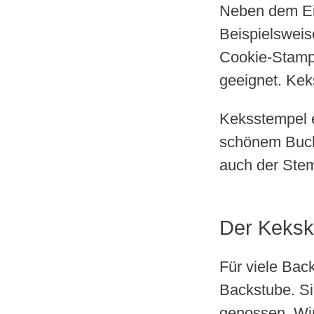
Neben dem Ein
Beispielsweis
Cookie-Stamps
geeignet. Kek
Keksstempel e
schönem Buche
auch der Stem
Der Kekskl
Für viele Bac
Backstube. Si
genossen. Wir