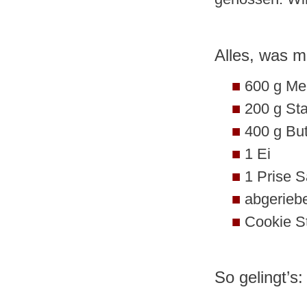
Alles, was m
600 g Me
200 g St
400 g But
1 Ei
1 Prise S
abgerieb
Cookie S
So gelingt’s: