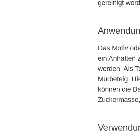
gereinigt wer
Anwendu
Das Motiv ode
ein Anhaften z
werden. Als T
Mürbeteig. Hi
können die B
Zuckermasse, 
Verwendu