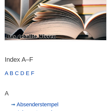
Index A–F
A
B
C
D
E
F
A
Absenderstempel