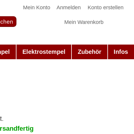
Mein Konto
Anmelden
Konto erstellen
chen
Mein Warenkorb
mpel
Elektrostempel
Zubehör
Infos
t.
rsandfertig