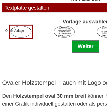
Vorlage auswähle
Ohne Vorlage
Weiter
Ovaler Holzstempel – auch mit Logo o
Den
Holzstempel oval 30 mm breit
können S
einer Grafik individuell gestalten oder als per