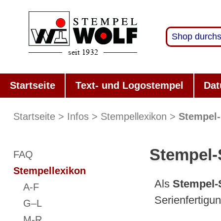
Startseite
Text- und Logostempel
Dat
Startseite
Infos
Stempellexikon
Stempel-
Stempel-
FAQ
Stempellexikon
Als
Stempel-
A-F
Serienfertigu
G–L
M-R