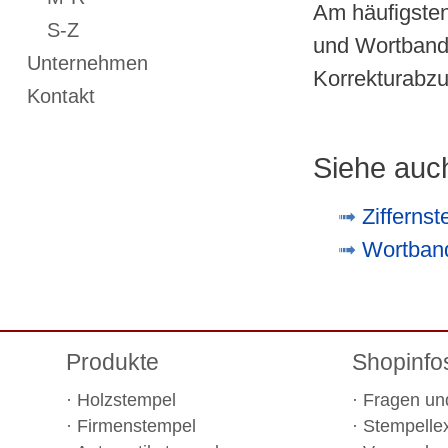
Am häufigsten
S-Z
und Wortbands
Unternehmen
Korrekturabzu
Kontakt
Siehe auc
Zifferns
Wortban
Produkte
Shopinfo
Holzstempel
Fragen un
Firmenstempel
Stempelle