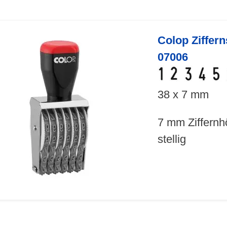
Colop Ziffer
07006
38 x 7 mm
7 mm Ziffernh
stellig