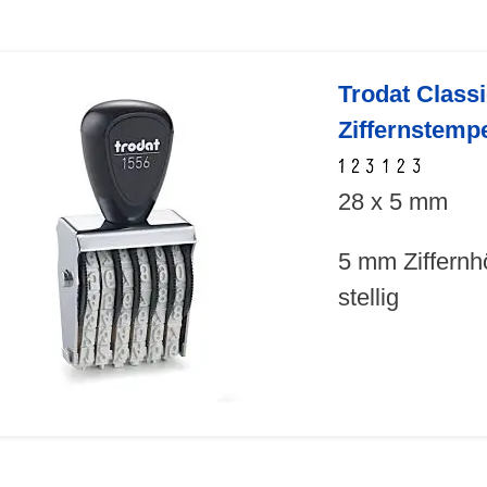
Trodat Class
Ziffernstemp
28 x 5 mm
5 mm Ziffernh
stellig