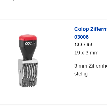
Colop Ziffer
03006
19 x 3 mm
3 mm Ziffernh
stellig