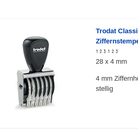
Trodat Class
Ziffernstemp
28 x 4 mm
4 mm Ziffernh
stellig