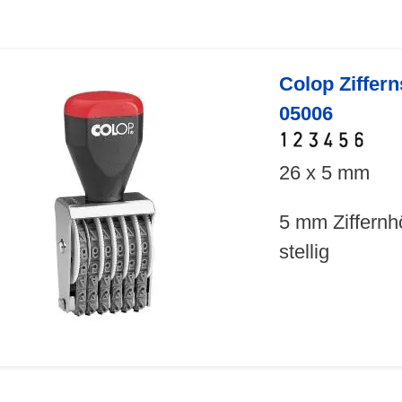
Colop Ziffer
05006
26 x 5 mm
5 mm Ziffernh
stellig