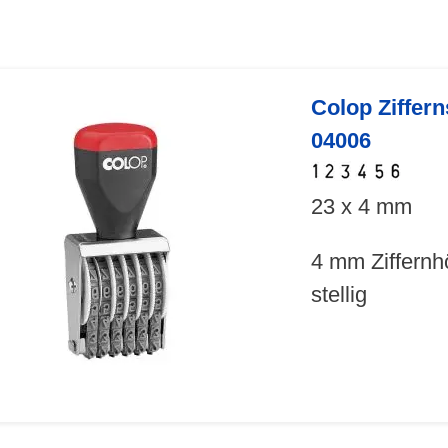
Colop Ziffer
04006
23 x 4 mm
4 mm Ziffernh
stellig