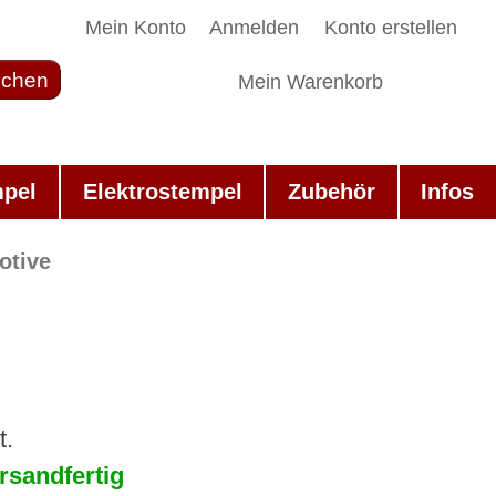
Mein Konto
Anmelden
Konto erstellen
chen
Mein Warenkorb
mpel
Elektrostempel
Zubehör
Infos
otive
t.
rsandfertig