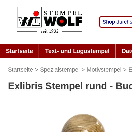
Startseite
Text- und Logostempel
Dat
Startseite
Spezialstempel
Motivstempel
E
Exlibris Stempel rund - B