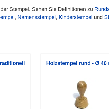
t der Stempel. Sehen Sie Definitionen zu
Runds
tempel
,
Namensstempel
,
Kinderstempel
und
S
raditionell
Holzstempel rund - Ø 4