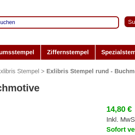
Su
umsstempel
Ziffernstempel
Spezialste
xlibris Stempel
Exlibris Stempel rund - Buchm
uchmotive
14,80 €
Inkl. MwS
Sofort ve